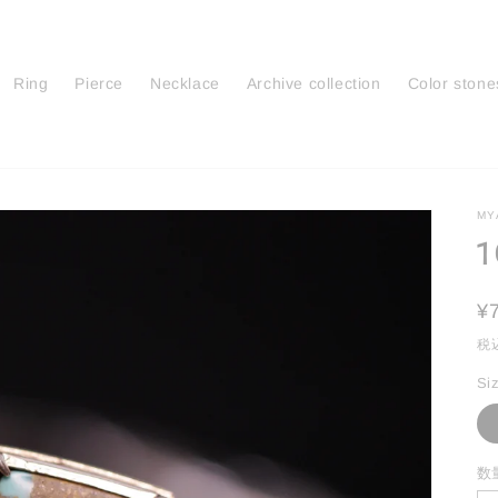
Ring
Pierce
Necklace
Archive collection
Color stone
MY
1
¥
税
Si
数