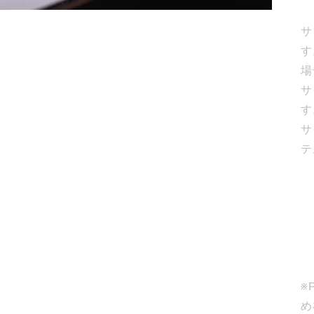
サ
す
場
サ
す
サ
テ
※
め