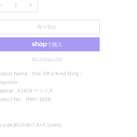
1026
1026
Turquoise
Turquoise
Ring
Ring
売り切れ
の
の
数
数
量
量
を
を
減
増
別のお支払い方法
ら
や
す
す
oduct Name : One Off a Kind Ring -
rquoise -
aterial : K10/ターコイズ
oduct No. : RMY-1026
p size:約10.8×7.8×3.1(mm)