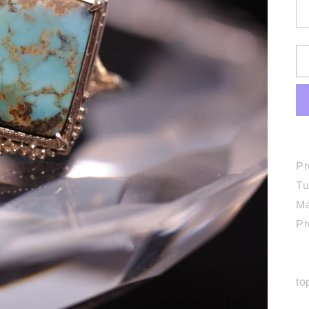
Pr
Tu
M
Pr
to