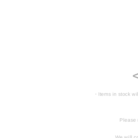
<
・Items in stock wil
Please 
We will c