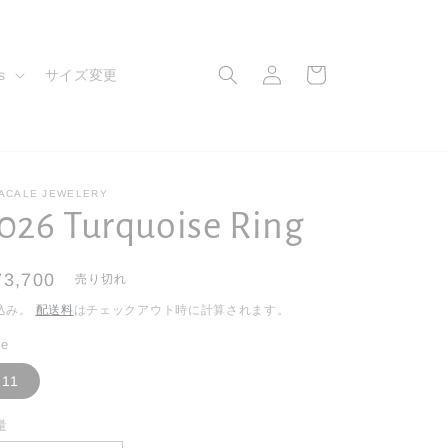
ロ
カ
グ
ー
s
サイズ変更
イ
ト
ン
ACALE JEWELERY
026 Turquoise Ring
通
73,700
売り切れ
常
込み。
配送料
はチェックアウト時に計算されます。
価
ze
格
11
量