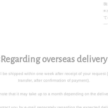
御
※
て
一
Regarding overseas deliver
l be shipped within one week after receipt of your request 
transfer, after confirmation of payment).
note that it may take up to a month depending on the delive
ontact you by e-mail separately regarding the expected deli