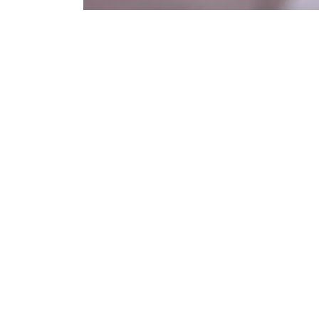
モ
ー
ダ
ル
で
メ
デ
ィ
ア
(1)
を
開
く