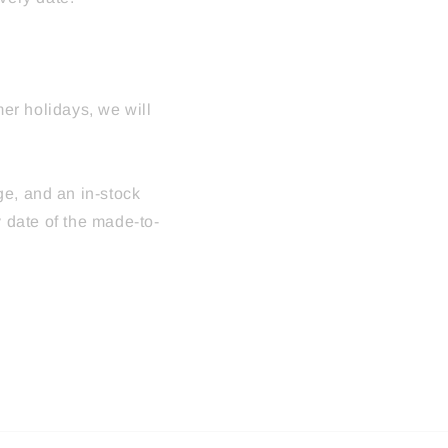
r holidays, we will
ge, and an in-stock
y date of the made-to-