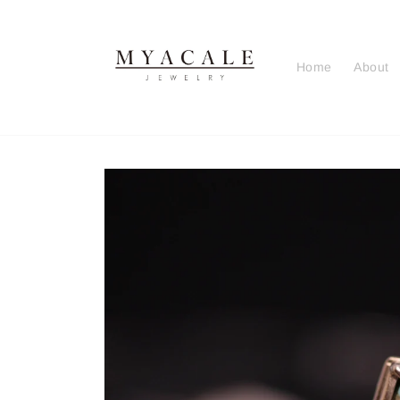
コンテ
ンツに
進む
Home
About
商品情
報にス
キップ