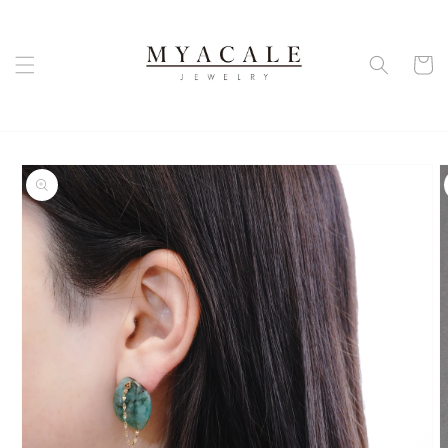
コンテ
ンツに
カ
進む
ー
ト
商品情
報にス
キップ