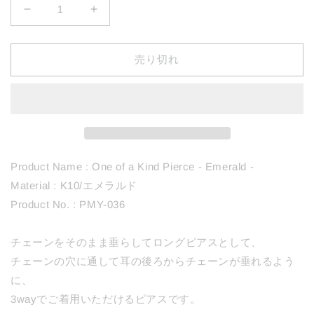
036
036
Emerald
Emerald
3way
3way
Pierce
Pierce
売り切れ
の
の
数
数
量
量
を
を
減
増
ら
や
Product Name : One of a Kind Pierce - Emerald -
す
す
Material : K10/エメラルド
Product No. : PMY-036
チェーンをそのまま垂らしてロングピアスとして、
チェーンの穴に通して耳の後ろからチェーンが垂れるよう
に、
3wayでご着用いただけるピアスです。