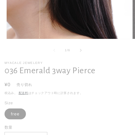
モ
ー
の
1
/
6
ダ
ル
で
MYACALE JEWELERY
036 Emerald 3way Pierce
メ
デ
ィ
通
¥0
ア
売り切れ
(1)
(2
常
税込み。
配送料
はチェックアウト時に計算されます。
を
価
開
Size
く
格
free
数量