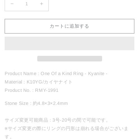
1991
1991
Kyanite
Kyanite
の
の
カートに追加する
数
数
量
量
を
を
減
増
ら
や
す
す
Product Name : One Of a Kind Ring - Kyanite -
Material : K10YG/カイヤナイト
Product No. : RMY-1991
Stone Size : 約4.8×3×2.4mm
サイズ変更可能商品 : 3号-20号の間で可能です。
※サイズ変更の際にリングの円形は崩れる場合がございま
す。