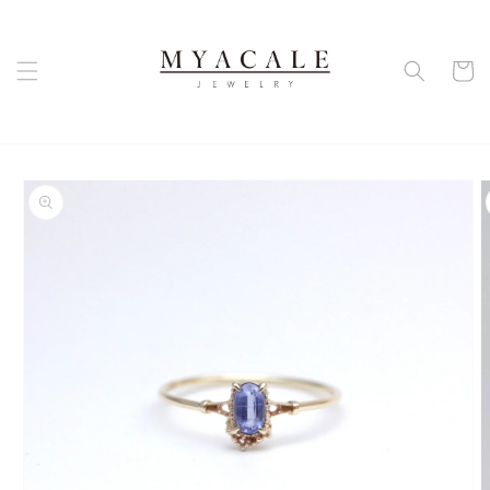
コンテ
ンツに
カ
進む
ー
ト
商品情
報にス
キップ