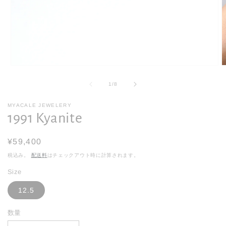
モ
ー
の
1
/
8
ダ
ル
で
MYACALE JEWELERY
1991 Kyanite
メ
デ
ィ
通
¥59,400
ア
(1)
(2
常
税込み。
配送料
はチェックアウト時に計算されます。
を
価
開
Size
く
格
12.5
数量