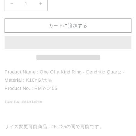
1455
1455
Dendritic
Dendritic
Quartz
Quartz
カートに追加する
の
の
数
数
量
量
を
を
減
増
ら
や
す
す
Product Name : One Of a Kind Ring - Dendritic Quartz -
Material : K10YG/水晶
Product No. : RMY-1455
Stone Size : 約12.1x8x5mm
サイズ変更可能商品 : #5-#25の間で可能です。