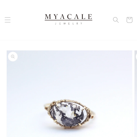
コンテ
ンツに
カ
進む
ー
ト
商品情
報にス
キップ