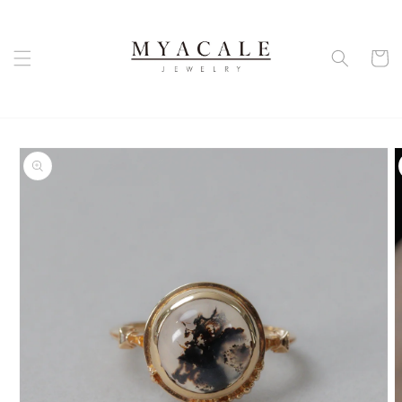
コンテ
ンツに
カ
進む
ー
ト
商品情
報にス
キップ