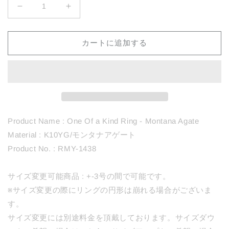
1438
1438
Montana
Montana
Agate
Agate
/
/
カートに追加する
Ring
Ring
の
の
数
数
量
量
を
を
減
増
Product Name : One Of a Kind Ring - Montana Agate
ら
や
Material : K10YG/モンタナアゲート
す
す
Product No. : RMY-1438
サイズ変更可能商品 : +-3号の間で可能です。
※サイズ変更の際にリングの円形は崩れる場合がございま
す。
サイズ変更には別途料金を頂戴しております。サイズダウ